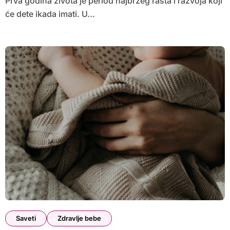
Prva godina života je period najbržeg rasta i razvoja koji
će dete ikada imati. U...
Saveti
Zdravlje bebe