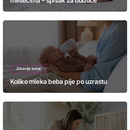
mesecima – spisak za buduće
roditelje
Zdravlje bebe
Koliko mleka beba pije po uzrastu