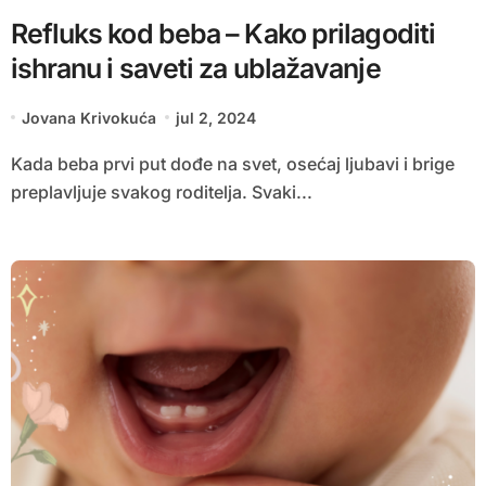
Refluks kod beba – Kako prilagoditi
ishranu i saveti za ublažavanje
Jovana Krivokuća
jul 2, 2024
Kada beba prvi put dođe na svet, osećaj ljubavi i brige
preplavljuje svakog roditelja. Svaki...