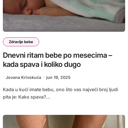
Zdravlje bebe
Dnevni ritam bebe po mesecima –
kada spava i koliko dugo
Jovana Krivokuća
jun 19, 2025
Kada u kući imate bebu, ono što vas najveći broj ljudi
pita je: Kako spava?...