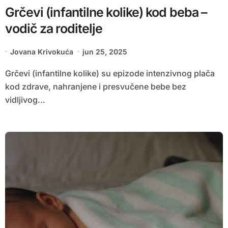
Grčevi (infantilne kolike) kod beba –
vodič za roditelje
Jovana Krivokuća
jun 25, 2025
Grčevi (infantilne kolike) su epizode intenzivnog plača
kod zdrave, nahranjene i presvučene bebe bez
vidljivog...