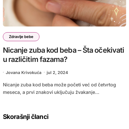
Zdravlje bebe
Nicanje zuba kod beba – Šta očekivati
u različitim fazama?
Jovana Krivokuća
jul 2, 2024
Nicanje zuba kod beba može početi već od četvrtog
meseca, a prvi znakovi uključuju žvakanje...
Skorašnji članci