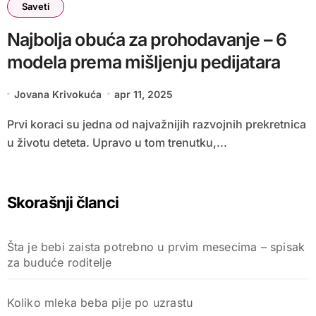
Saveti
Najbolja obuća za prohodavanje – 6
modela prema mišljenju pedijatara
Jovana Krivokuća
apr 11, 2025
Prvi koraci su jedna od najvažnijih razvojnih prekretnica
u životu deteta. Upravo u tom trenutku,...
Skorašnji članci
Šta je bebi zaista potrebno u prvim mesecima – spisak
za buduće roditelje
Koliko mleka beba pije po uzrastu