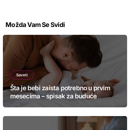
Možda Vam Se Svidi
Saveti
Šta je bebi zaista potrebno u prvim
mesecima – spisak za buduće
roditelje