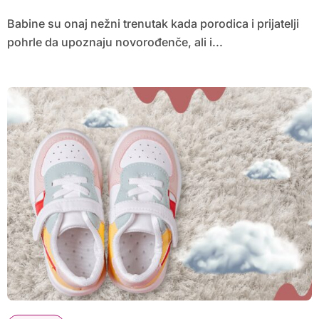
Babine su onaj nežni trenutak kada porodica i prijatelji
pohrle da upoznaju novorođenče, ali i...