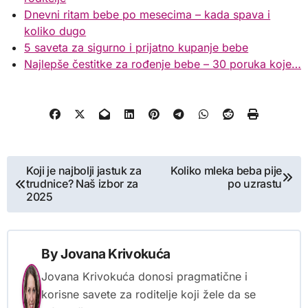
Dnevni ritam bebe po mesecima – kada spava i
koliko dugo
5 saveta za sigurno i prijatno kupanje bebe
Najlepše čestitke za rođenje bebe – 30 poruka koje…
Kretanje
Koji je najbolji jastuk za
Koliko mleka beba pije
trudnice? Naš izbor za
po uzrastu
članka
2025
By
Jovana Krivokuća
Jovana Krivokuća donosi pragmatične i
korisne savete za roditelje koji žele da se