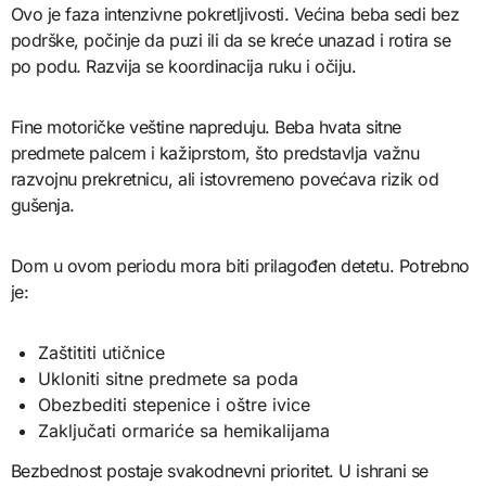
Ovo je faza intenzivne pokretljivosti. Većina beba sedi bez
podrške, počinje da puzi ili da se kreće unazad i rotira se
po podu. Razvija se koordinacija ruku i očiju.
Fine motoričke veštine napreduju. Beba hvata sitne
predmete palcem i kažiprstom, što predstavlja važnu
razvojnu prekretnicu, ali istovremeno povećava rizik od
gušenja.
Dom u ovom periodu mora biti prilagođen detetu. Potrebno
je:
Zaštititi utičnice
Ukloniti sitne predmete sa poda
Obezbediti stepenice i oštre ivice
Zaključati ormariće sa hemikalijama
Bezbednost postaje svakodnevni prioritet. U ishrani se