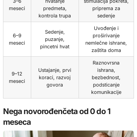
3–6
hvatanje
stimulacija pokreta,
meseci
predmeta,
priprema za
kontrola trupa
sedenje
Uvođenje i
Sedenje,
6–9
proširivanje
puzanje,
meseci
nemlečne ishrane,
pincetni hvat
zaštita doma
Raznovrsna
Ustajanje, prvi
ishrana,
9–12
koraci, razvoj
bezbednost,
meseci
govora
podsticanje
komunikacije
Nega novorođenčeta od 0 do 1
meseca