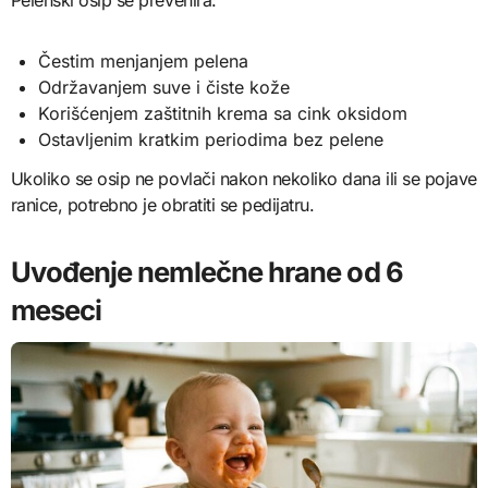
Čestim menjanjem pelena
Održavanjem suve i čiste kože
Korišćenjem zaštitnih krema sa cink oksidom
Ostavljenim kratkim periodima bez pelene
Ukoliko se osip ne povlači nakon nekoliko dana ili se pojave
ranice, potrebno je obratiti se pedijatru.
Uvođenje nemlečne hrane od 6
meseci