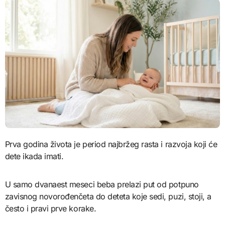
Prva godina života je period najbržeg rasta i razvoja koji će
dete ikada imati.
U samo dvanaest meseci beba prelazi put od potpuno
zavisnog novorođenčeta do deteta koje sedi, puzi, stoji, a
često i pravi prve korake.