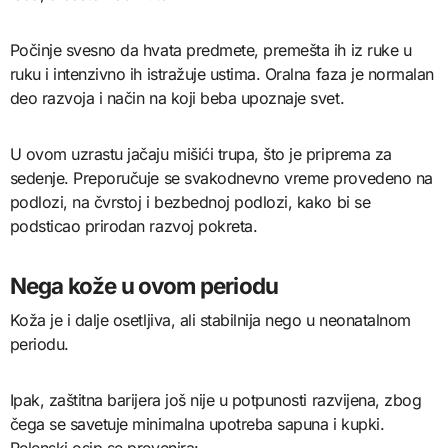
Počinje svesno da hvata predmete, premešta ih iz ruke u
ruku i intenzivno ih istražuje ustima. Oralna faza je normalan
deo razvoja i način na koji beba upoznaje svet.
U ovom uzrastu jačaju mišići trupa, što je priprema za
sedenje. Preporučuje se svakodnevno vreme provedeno na
podlozi, na čvrstoj i bezbednoj podlozi, kako bi se
podsticao prirodan razvoj pokreta.
Nega kože u ovom periodu
Koža je i dalje osetljiva, ali stabilnija nego u neonatalnom
periodu.
Ipak, zaštitna barijera još nije u potpunosti razvijena, zbog
čega se savetuje minimalna upotreba sapuna i kupki.
Pelenski osip se prevenira: