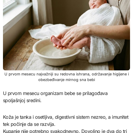
U prvom mesecu najvažniji su redovna ishrana, održavanje higijene i
obezbeđivanje mirnog sna bebi
U prvom mesecu organizam bebe se prilagođava
spoljašnjoj sredini.
Koža je tanka i osetljiva, digestivni sistem nezreo, a imunitet
tek počinje da se razvija.
Kupanje nije potrebno svakodnevno. Dovoljno je dva do tri