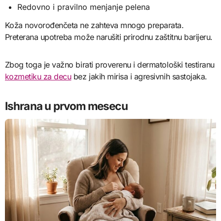
Redovno i pravilno menjanje pelena
Koža novorođenčeta ne zahteva mnogo preparata.
Preterana upotreba može narušiti prirodnu zaštitnu barijeru.
Zbog toga je važno birati proverenu i dermatološki testiranu
kozmetiku za decu
bez jakih mirisa i agresivnih sastojaka.
Ishrana u prvom mesecu