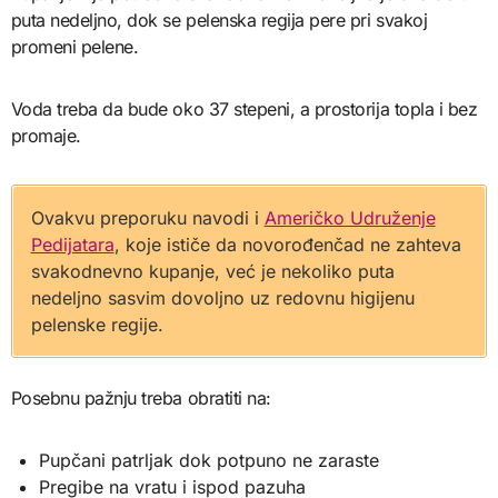
puta nedeljno, dok se pelenska regija pere pri svakoj
promeni pelene.
Voda treba da bude oko 37 stepeni, a prostorija topla i bez
promaje.
Ovakvu preporuku navodi i
Američko Udruženje
Pedijatara
, koje ističe da novorođenčad ne zahteva
svakodnevno kupanje, već je nekoliko puta
nedeljno sasvim dovoljno uz redovnu higijenu
pelenske regije.
Posebnu pažnju treba obratiti na:
Pupčani patrljak dok potpuno ne zaraste
Pregibe na vratu i ispod pazuha