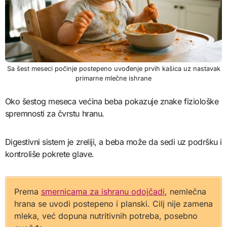
Sa šest meseci počinje postepeno uvođenje prvih kašica uz nastavak
primarne mlečne ishrane
Oko šestog meseca većina beba pokazuje znake fiziološke
spremnosti za čvrstu hranu.
Digestivni sistem je zreliji, a beba može da sedi uz podršku i
kontroliše pokrete glave.
Prema
smernicama za ishranu odojčadi
, nemlečna
hrana se uvodi postepeno i planski. Cilj nije zamena
mleka, već dopuna nutritivnih potreba, posebno