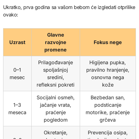
Ukratko, prva godina sa vašom bebom će izgledati otprilike
ovako:
Glavne
Uzrast
razvojne
Fokus nege
promene
Prilagođavanje
Higijena pupka,
0–1
spoljašnjoj
pravilno hranjenje,
mesec
sredini,
osnovna nega
refleksni pokreti
kože
Socijalni osmeh,
Bezbedan san,
1–3
jačanje vrata,
podsticanje
meseca
praćenje
motorike, praćenje
pogledom
grčeva
Okretanje,
Prevencija osipa,