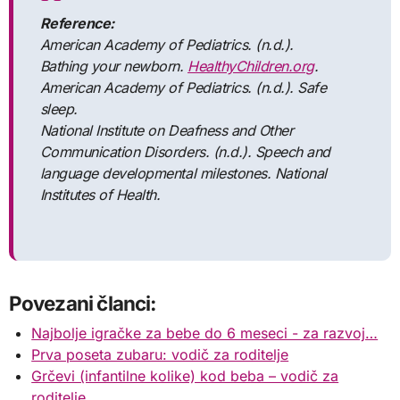
Reference:
American Academy of Pediatrics. (n.d.).
Bathing your newborn.
HealthyChildren.org
.
American Academy of Pediatrics. (n.d.). Safe
sleep.
National Institute on Deafness and Other
Communication Disorders. (n.d.). Speech and
language developmental milestones. National
Institutes of Health.
Povezani članci:
Najbolje igračke za bebe do 6 meseci - za razvoj…
Prva poseta zubaru: vodič za roditelje
Grčevi (infantilne kolike) kod beba – vodič za
roditelje