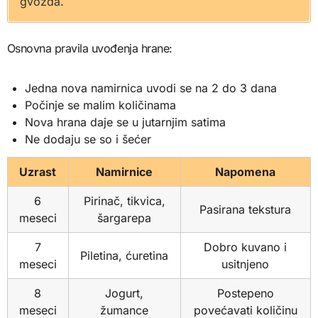
gvožđa.
Osnovna pravila uvođenja hrane:
Jedna nova namirnica uvodi se na 2 do 3 dana
Počinje se malim količinama
Nova hrana daje se u jutarnjim satima
Ne dodaju se so i šećer
Uzrast
Namirnice
Napomena
6
Pirinač, tikvica,
Pasirana tekstura
meseci
šargarepa
7
Dobro kuvano i
Piletina, ćuretina
meseci
usitnjeno
8
Jogurt,
Postepeno
meseci
žumance
povećavati količinu