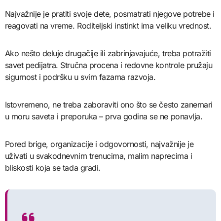
Najvažnije je pratiti svoje dete, posmatrati njegove potrebe i
reagovati na vreme. Roditeljski instinkt ima veliku vrednost.
Ako nešto deluje drugačije ili zabrinjavajuće, treba potražiti
savet pedijatra. Stručna procena i redovne kontrole pružaju
sigurnost i podršku u svim fazama razvoja.
Istovremeno, ne treba zaboraviti ono što se često zanemari
u moru saveta i preporuka – prva godina se ne ponavlja.
Pored brige, organizacije i odgovornosti, najvažnije je
uživati u svakodnevnim trenucima, malim naprecima i
bliskosti koja se tada gradi.