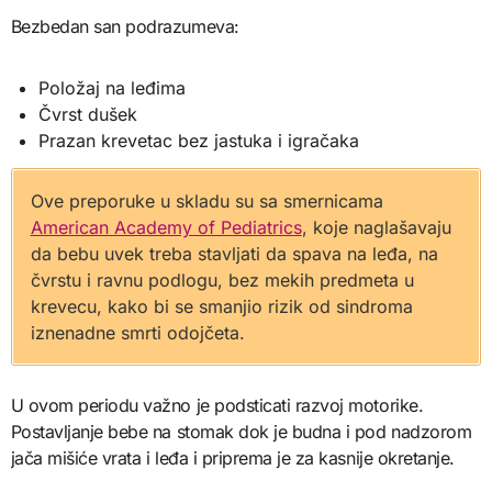
Bezbedan san podrazumeva:
Položaj na leđima
Čvrst dušek
Prazan krevetac bez jastuka i igračaka
Ove preporuke u skladu su sa smernicama
American Academy of Pediatrics
, koje naglašavaju
da bebu uvek treba stavljati da spava na leđa, na
čvrstu i ravnu podlogu, bez mekih predmeta u
krevecu, kako bi se smanjio rizik od sindroma
iznenadne smrti odojčeta.
U ovom periodu važno je podsticati razvoj motorike.
Postavljanje bebe na stomak dok je budna i pod nadzorom
jača mišiće vrata i leđa i priprema je za kasnije okretanje.