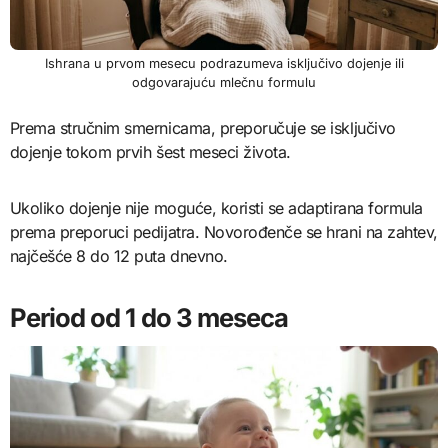
Ishrana u prvom mesecu podrazumeva isključivo dojenje ili
odgovarajuću mlečnu formulu
Prema stručnim smernicama, preporučuje se isključivo
dojenje tokom prvih šest meseci života.
Ukoliko dojenje nije moguće, koristi se adaptirana formula
prema preporuci pedijatra. Novorođenče se hrani na zahtev,
najčešće 8 do 12 puta dnevno.
Period od 1 do 3 meseca