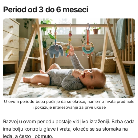
Period od 3 do 6 meseci
U ovom periodu beba počinje da se okreće, namerno hvata predmete
i pokazuje interesovanje za prve ukuse
Razvoj u ovom periodu postaje vidljivo izraženiji. Beba sada
ima bolju kontrolu glave i vrata, okreće se sa stomaka na
leđa, a često i obrnuto.