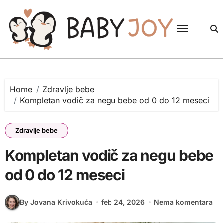
Skip
to
content
Home
Zdravlje bebe
Kompletan vodič za negu bebe od 0 do 12 meseci
Zdravlje bebe
Kompletan vodič za negu bebe
od 0 do 12 meseci
By Jovana Krivokuća
feb 24, 2026
Nema komentara