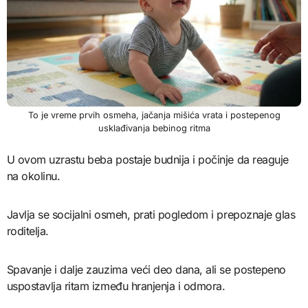
To je vreme prvih osmeha, jačanja mišića vrata i postepenog
usklađivanja bebinog ritma
U ovom uzrastu beba postaje budnija i počinje da reaguje
na okolinu.
Javlja se socijalni osmeh, prati pogledom i prepoznaje glas
roditelja.
Spavanje i dalje zauzima veći deo dana, ali se postepeno
uspostavlja ritam između hranjenja i odmora.