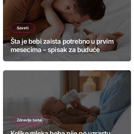
Saveti
Šta je bebi zaista potrebno u prvim
mesecima – spisak za buduće
roditelje
Zdravlje bebe
Koliko mleka beba pije po uzrastu