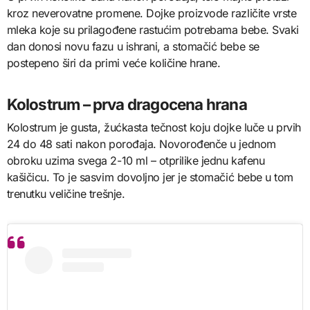
kroz neverovatne promene. Dojke proizvode različite vrste
mleka koje su prilagođene rastućim potrebama bebe. Svaki
dan donosi novu fazu u ishrani, a stomačić bebe se
postepeno širi da primi veće količine hrane.
Kolostrum – prva dragocena hrana
Kolostrum je gusta, žućkasta tečnost koju dojke luče u prvih
24 do 48 sati nakon porođaja. Novorođenče u jednom
obroku uzima svega 2-10 ml – otprilike jednu kafenu
kašičicu. To je sasvim dovoljno jer je stomačić bebe u tom
trenutku veličine trešnje.