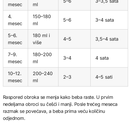
5–6
3–3,5 sata
mesec
ml
4.
150–180
5–6
3–4 sata
mesec
ml
5–6.
180 ml i
4–5
3,5–4 sata
mesec
više
7–9.
180–200
3–4
4 sata
mesec
ml
10–12.
200–240
2–3
4–5 sati
mesec
ml
Raspored obroka se menja kako beba raste. U prvim
nedeljama obroci su češći i manji. Posle trećeg meseca
razmak se povećava, a beba prima veću količinu
odjednom.