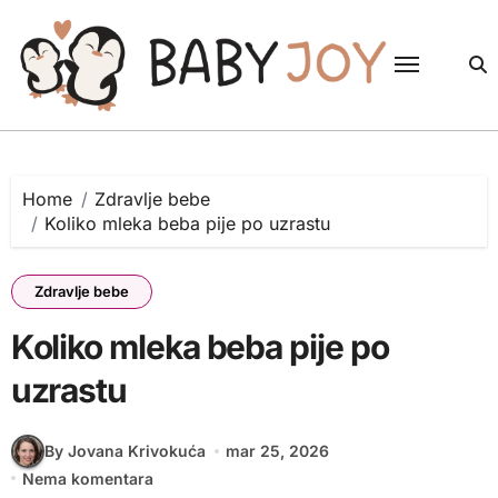
Skip
to
content
Home
Zdravlje bebe
Koliko mleka beba pije po uzrastu
Zdravlje bebe
Koliko mleka beba pije po
uzrastu
By Jovana Krivokuća
mar 25, 2026
Nema komentara