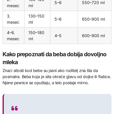
5–6
550–720 ml
mesec
ml
3.
130–150
5–6
650–900 ml
mesec
ml
4–6.
150–180
4–5
600–900 ml
mesec
ml
Kako prepoznati da beba dobija dovoljno
mleka
Znaci sitosti kod bebe su jasni ako roditelj zna šta da
posmatra. Beba koja je sita okreće glavu od dojke ili flašice.
Njene pesnice se opuštaju, a telo postaje mirno.