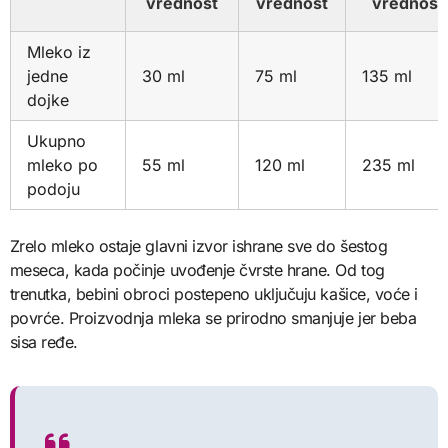
vrednost
vrednost
vrednost
Mleko iz
jedne
30 ml
75 ml
135 ml
dojke
Ukupno
mleko po
55 ml
120 ml
235 ml
podoju
Zrelo mleko ostaje glavni izvor ishrane sve do šestog
meseca, kada počinje uvođenje čvrste hrane. Od tog
trenutka, bebini obroci postepeno uključuju kašice, voće i
povrće. Proizvodnja mleka se prirodno smanjuje jer beba
sisa ređe.