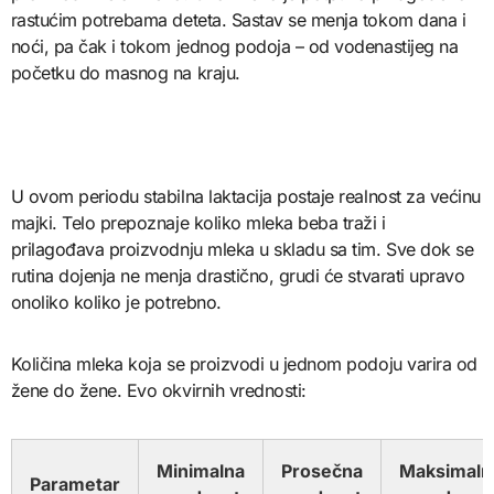
rastućim potrebama deteta. Sastav se menja tokom dana i
noći, pa čak i tokom jednog podoja – od vodenastijeg na
početku do masnog na kraju.
U ovom periodu stabilna laktacija postaje realnost za većinu
majki. Telo prepoznaje koliko mleka beba traži i
prilagođava proizvodnju mleka u skladu sa tim. Sve dok se
rutina dojenja ne menja drastično, grudi će stvarati upravo
onoliko koliko je potrebno.
Količina mleka koja se proizvodi u jednom podoju varira od
žene do žene. Evo okvirnih vrednosti:
Minimalna
Prosečna
Maksimaln
Parametar