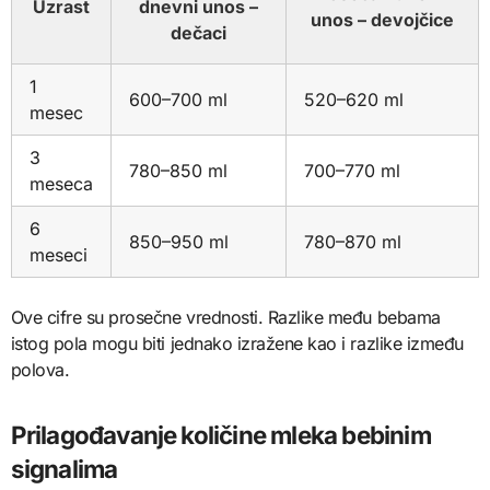
Uzrast
dnevni unos –
unos – devojčice
dečaci
1
600–700 ml
520–620 ml
mesec
3
780–850 ml
700–770 ml
meseca
6
850–950 ml
780–870 ml
meseci
Ove cifre su prosečne vrednosti. Razlike među bebama
istog pola mogu biti jednako izražene kao i razlike između
polova.
Prilagođavanje količine mleka bebinim
signalima