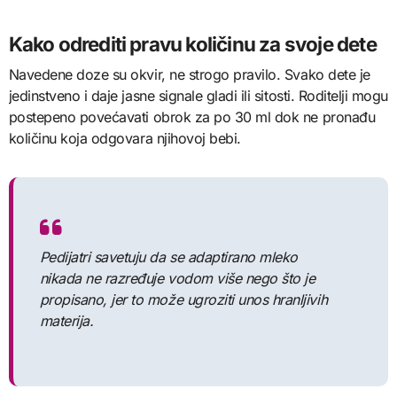
Kako odrediti pravu količinu za svoje dete
Navedene doze su okvir, ne strogo pravilo. Svako dete je
jedinstveno i daje jasne signale gladi ili sitosti. Roditelji mogu
postepeno povećavati obrok za po 30 ml dok ne pronađu
količinu koja odgovara njihovoj bebi.
Pedijatri savetuju da se adaptirano mleko
nikada ne razređuje vodom više nego što je
propisano, jer to može ugroziti unos hranljivih
materija.