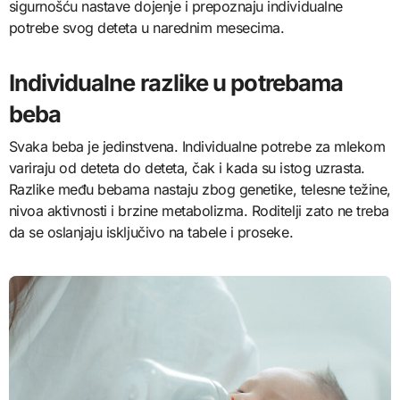
sigurnošću nastave dojenje i prepoznaju individualne
potrebe svog deteta u narednim mesecima.
Individualne razlike u potrebama
beba
Svaka beba je jedinstvena. Individualne potrebe za mlekom
variraju od deteta do deteta, čak i kada su istog uzrasta.
Razlike među bebama nastaju zbog genetike, telesne težine,
nivoa aktivnosti i brzine metabolizma. Roditelji zato ne treba
da se oslanjaju isključivo na tabele i proseke.