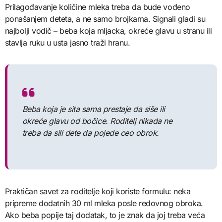
Prilagođavanje količine mleka treba da bude vođeno
ponašanjem deteta, a ne samo brojkama. Signali gladi su
najbolji vodič – beba koja mljacka, okreće glavu u stranu ili
stavlja ruku u usta jasno traži hranu.
Beba koja je sita sama prestaje da siše ili
okreće glavu od bočice. Roditelj nikada ne
treba da sili dete da pojede ceo obrok.
Praktičan savet za roditelje koji koriste formulu: neka
pripreme dodatnih 30 ml mleka posle redovnog obroka.
Ako beba popije taj dodatak, to je znak da joj treba veća