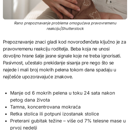
Rano prepoznavanje problema omogućava pravovremenu
reakciju|Shutterstock
Prepoznavanje znaci gladi kod novorođenčeta ključno je za
pravovremenu reakciju roditelja. Beba koja ne unosi
dovoljno hrane šalje jasne signale koje ne treba ignorisati.
Pasivnost, učestalo prekidanje sisanja pre nego što se
najede i mali broj mokrih pelena tokom dana spadaju u
najčešće upozoravajuće znakove.
Manje od 6 mokrih pelena u toku 24 sata nakon
petog dana života
Tamna, koncentrovana mokraća
Retka stolica ili potpuni izostanak stolice
Preterani gubitak težine – više od 7% telesne mase u
prvoj nedelji