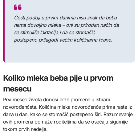
Česti podoji u prvim danima nisu znak da beba
nema dovoljno mleka – oni su prirodan način da
se stimuliše laktacija i da se stomačić
postepeno prilagodi većim količinama hrane.
Koliko mleka beba pije u prvom
mesecu
Prvi mesec života donosi brze promene u ishrani
novorođenčeta. Količina mleka novorođenče prima raste iz
dana u dan, kako se stomačić postepeno širi. Razumevanje
ovih promena pomaže roditeljima da se osećaju sigurnije
tokom prvih nedelja.