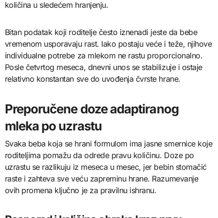
količina u sledećem hranjenju.
Bitan podatak koji roditelje često iznenadi jeste da bebe
vremenom usporavaju rast. Iako postaju veće i teže, njihove
individualne potrebe za mlekom ne rastu proporcionalno.
Posle četvrtog meseca, dnevni unos se stabilizuje i ostaje
relativno konstantan sve do uvođenja čvrste hrane.
Preporučene doze adaptiranog
mleka po uzrastu
Svaka beba koja se hrani formulom ima jasne smernice koje
roditeljima pomažu da odrede pravu količinu. Doze po
uzrastu se razlikuju iz meseca u mesec, jer bebin stomačić
raste i zahteva sve veću zapreminu hrane. Razumevanje
ovih promena ključno je za pravilnu ishranu.