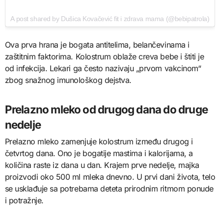
A post shared by Dušica Kovačević fit i zdrava mama (@bebipatrola)
Ova prva hrana je bogata antitelima, belančevinama i
zaštitnim faktorima. Kolostrum oblaže creva bebe i štiti je
od infekcija. Lekari ga često nazivaju „prvom vakcinom“
zbog snažnog imunološkog dejstva.
Prelazno mleko od drugog dana do druge
nedelje
Prelazno mleko zamenjuje kolostrum između drugog i
četvrtog dana. Ono je bogatije mastima i kalorijama, a
količina raste iz dana u dan. Krajem prve nedelje, majka
proizvodi oko 500 ml mleka dnevno. U prvi dani života, telo
se usklađuje sa potrebama deteta prirodnim ritmom ponude
i potražnje.