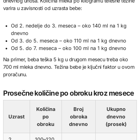
dnevnog unosa. Količina mleka po kilogramu telesne težine
varira u zavisnosti od uzrasta bebe:
Od 2. nedelje do 3. meseca – oko 140 ml na 1 kg
dnevno
Od 3. do 5. meseca – oko 110 ml na 1 kg dnevno
Od 5. do 7. meseca – oko 100 ml na 1 kg dnevno
Na primer, beba teška 5 kg u drugom mesecu treba oko
700 ml mleka dnevno. Težina bebe je ključni faktor u ovom
proračunu.
Prosečne količine po obroku kroz mesece
Količina
Broj
Ukupno
Uzrast
po
obroka
dnevno
obroku
dnevno
(prosek)
2.
100–120