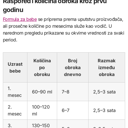
Raspored i količina obroka kroz prvu
godinu
Formula za bebe
se priprema prema uputstvu proizvođača,
ali prosečne količine po mesecima služe kao vodič. U
narednom pregledu prikazane su okvirne vrednosti za svaki
period.
Količina
Broj
Razmak
Uzrast
po
obroka
između
bebe
obroku
dnevno
obroka
1.
60–90 ml
7–8
2,5–3 sata
mesec
2.
100–120
6–7
2,5–3 sata
mesec
ml
3.
130–150