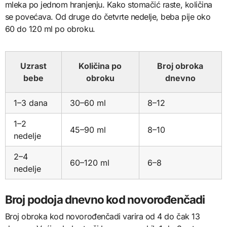
mleka po jednom hranjenju. Kako stomačić raste, količina
se povećava. Od druge do četvrte nedelje, beba pije oko
60 do 120 ml po obroku.
Uzrast
Količina po
Broj obroka
bebe
obroku
dnevno
1–3 dana
30–60 ml
8–12
1–2
45–90 ml
8–10
nedelje
2–4
60–120 ml
6–8
nedelje
Broj podoja dnevno kod novorođenčadi
Broj obroka kod novorođenčadi varira od 4 do čak 13