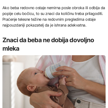
Ako beba redovno ostaje nemirna posle obroka ili odbija da
popije celu bočicu, to su znaci da količinu treba prilagoditi.
Praćenje telesne težine na redovnim pregledima ostaje
najpouzdaniji pokazatelj da je ishrana adekvatna.
Znaci da beba ne dobija dovoljno
mleka