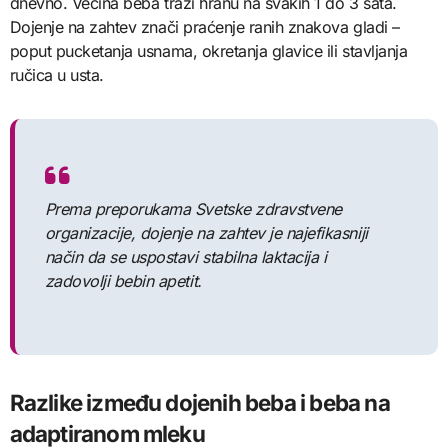
dnevno. Većina beba traži hranu na svakih 1 do 3 sata.
Dojenje na zahtev znači praćenje ranih znakova gladi –
poput pucketanja usnama, okretanja glavice ili stavljanja
ručica u usta.
Prema preporukama Svetske zdravstvene
organizacije, dojenje na zahtev je najefikasniji
način da se uspostavi stabilna laktacija i
zadovolji bebin apetit.
Razlike između dojenih beba i beba na
adaptiranom mleku