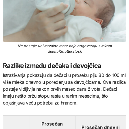
Ne postoje univerzalne mere koje odgovaraju svakom
detetu|Shutterstock
Razlike između dečaka i devojčica
Istraživanja pokazuju da dečaci u proseku piju 80 do 100 ml
više mleka dnevno u poređenju sa devojčicama. Ova razlika
postaje vidljivija nakon prvih mesec dana života. Dečaci
imaju nešto bržu stopu rasta u ranim mesecima, što
objašnjava veću potrebu za hranom.
Prosečan
Prosečan dnevni