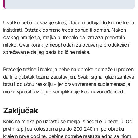
Ukoliko beba pokazuje stres, plače ili odbija dojku, ne treba
insistirati. Ostatak dohrane treba ponuditi odmah. Nakon
svakog hranjenja, majka bi trebalo da izmlaza preostalo
mleko. Ovaj korak je neophodan za očuvanje produkcije i
sprečavanje daljeg pada količine mleka.
Praćenje težine i reakcija bebe na obroke pomaže u proceni
da li je gubitak težine zaustavljen. Svaki signal gladi zahteva
brzu i odlučnu reakciju – jer pravovremena suplementacija
može sprečiti ozbiljne komplikacije kod novorođenčadi.
Zaključak
Količina mleka po uzrastu se menja iz nedelje u nedelju. Od
prvih kapljica kolostruma pa do 200-240 ml po obroku
krajem prve godine, bebine potrebe rastu zajedno sa njom.