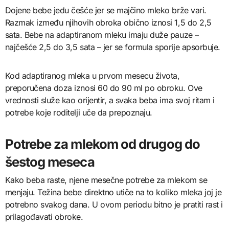
Dojene bebe jedu češće jer se majčino mleko brže vari.
Razmak između njihovih obroka obično iznosi 1,5 do 2,5
sata. Bebe na adaptiranom mleku imaju duže pauze –
najčešće 2,5 do 3,5 sata – jer se formula sporije apsorbuje.
Kod adaptiranog mleka u prvom mesecu života,
preporučena doza iznosi 60 do 90 ml po obroku. Ove
vrednosti služe kao orijentir, a svaka beba ima svoj ritam i
potrebe koje roditelji uče da prepoznaju.
Potrebe za mlekom od drugog do
šestog meseca
Kako beba raste, njene mesečne potrebe za mlekom se
menjaju. Težina bebe direktno utiče na to koliko mleka joj je
potrebno svakog dana. U ovom periodu bitno je pratiti rast i
prilagođavati obroke.