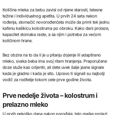
Količina mleka za bebu zavisi od njene starosti, telesne
težine i individualnog apetita. U prvih 24 sata nakon
rođenja, stomačić novorođenčeta može da primi tek jednu
kafenu kašikicu kolostruma po obroku. Kako dani prolaze,
kapacitet stomaka raste, a sa njim i potreba za većom
količinom hrane.
Bez obzira na to da li je u pitanju dojenje ili adaptirano
mleko, svaka beba ima svoj ritam hranjenja. Preporučene
doze služe kao orijentir, ali dete uvek šalje jasne signale
kada je gladno i kada je sito. Upravo ti signali su najbolji
vodič za roditelje tokom cele prve godine života.
Prve nedelje života – kolostrum i
prelazno mleko
U prvih nekoliko dana nakon porođaja, telo majke prolazi