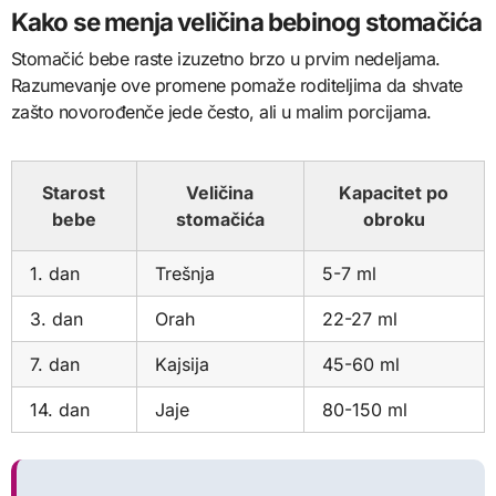
Kako se menja veličina bebinog stomačića
Stomačić bebe raste izuzetno brzo u prvim nedeljama.
Razumevanje ove promene pomaže roditeljima da shvate
zašto novorođenče jede često, ali u malim porcijama.
Starost
Veličina
Kapacitet po
bebe
stomačića
obroku
1. dan
Trešnja
5-7 ml
3. dan
Orah
22-27 ml
7. dan
Kajsija
45-60 ml
14. dan
Jaje
80-150 ml