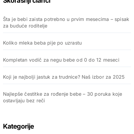
Skorašnji članci
Šta je bebi zaista potrebno u prvim mesecima – spisak
za buduće roditelje
Koliko mleka beba pije po uzrastu
Kompletan vodič za negu bebe od 0 do 12 meseci
Koji je najbolji jastuk za trudnice? Naš izbor za 2025
Najlepše čestitke za rođenje bebe – 30 poruka koje
ostavljaju bez reči
Kategorije