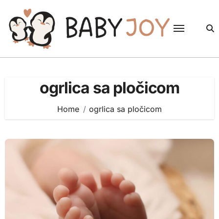
Skip
to
content
ogrlica sa pločicom
Home
ogrlica sa pločicom