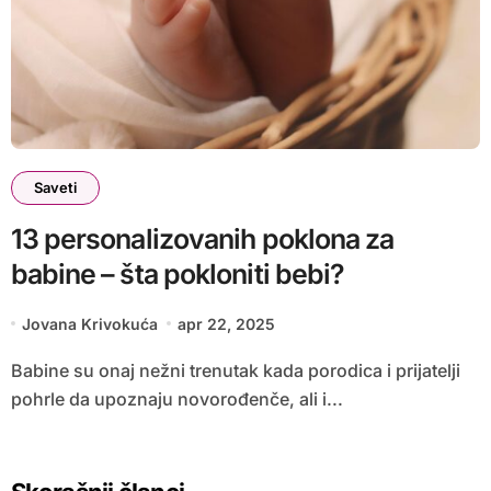
Saveti
13 personalizovanih poklona za
babine – šta pokloniti bebi?
Jovana Krivokuća
apr 22, 2025
Babine su onaj nežni trenutak kada porodica i prijatelji
pohrle da upoznaju novorođenče, ali i...