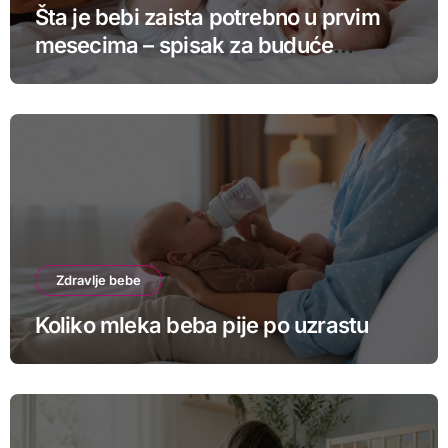
Šta je bebi zaista potrebno u prvim
mesecima – spisak za buduće
roditelje
Zdravlje bebe
Koliko mleka beba pije po uzrastu