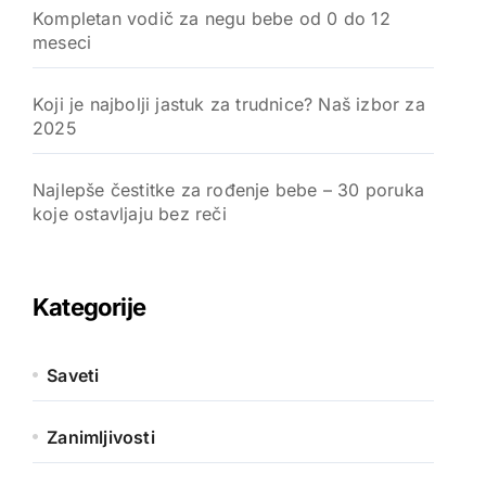
Kompletan vodič za negu bebe od 0 do 12
meseci
Koji je najbolji jastuk za trudnice? Naš izbor za
2025
Najlepše čestitke za rođenje bebe – 30 poruka
koje ostavljaju bez reči
Kategorije
Saveti
Zanimljivosti