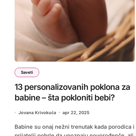
Saveti
13 personalizovanih poklona za
babine – šta pokloniti bebi?
Jovana Krivokuća
apr 22, 2025
Babine su onaj nežni trenutak kada porodica i
prijatelji pohrle da upoznaju novorođenče, ali