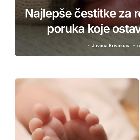
š
Najlepše čestitke za 
poruka koje ostavl
Jovana Krivokuća
o