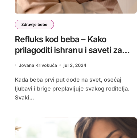
Zdravlje bebe
Refluks kod beba – Kako
prilagoditi ishranu i saveti za
ublažavanje
Jovana Krivokuća
jul 2, 2024
Kada beba prvi put dođe na svet, osećaj
ljubavi i brige preplavljuje svakog roditelja.
Svaki...