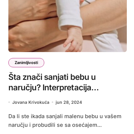
Zanimljivosti
Šta znači sanjati bebu u
naručju? Interpretacija
simboličkog značenja sna
Jovana Krivokuća
jun 28, 2024
Da li ste ikada sanjali malenu bebu u vašem
naručju i probudili se sa osećajem...