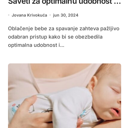
Saveti za optimalnu udobnost i
sigurnost
Jovana Krivokuća
jun 30, 2024
Oblačenje bebe za spavanje zahteva pažljivo
odabran pristup kako bi se obezbedila
optimalna udobnost i...