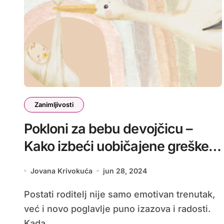
Zanimljivosti
Pokloni za bebu devojčicu –
Kako izbeći uobičajene greške
pri odabiru?
Jovana Krivokuća
jun 28, 2024
Postati roditelj nije samo emotivan trenutak,
već i novo poglavlje puno izazova i radosti.
Kada...