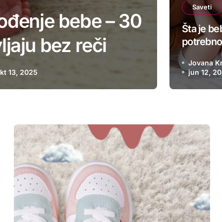
Saveti
rođenje bebe – 30
Šta
Šta je be
jaju bez reči
mesec
potrebno
mesecima
Jovana K
za buduće
kt 13, 2025
jun 12, 2