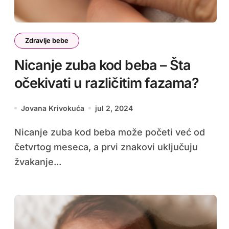
Zdravlje bebe
Nicanje zuba kod beba – Šta
očekivati u različitim fazama?
Jovana Krivokuća
jul 2, 2024
Nicanje zuba kod beba može početi već od
četvrtog meseca, a prvi znakovi uključuju
žvakanje...