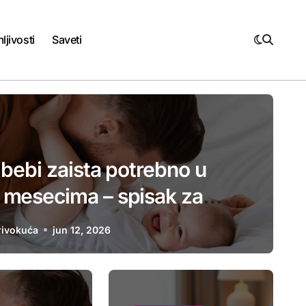
ljivosti
Saveti
 bebi zaista potrebno u
 mesecima – spisak za
e roditelje
rivokuća
jun 12, 2026
Saveti