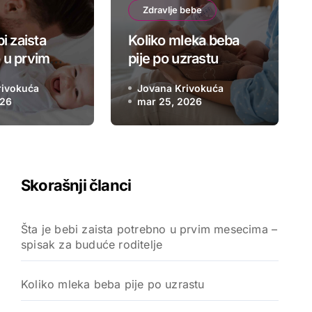
Zdravlje bebe
 je bebi zaista potrebno u 
bi zaista
Koliko mleka beba
ima – spisak za buduće ro
 u prvim
pije po uzrastu
 – spisak
rivokuća
Jovana Krivokuća
 roditelje
026
Jovana Krivokuća
mar 25, 2026
jun 12, 2026
Skorašnji članci
Šta je bebi zaista potrebno u prvim mesecima –
spisak za buduće roditelje
Koliko mleka beba pije po uzrastu