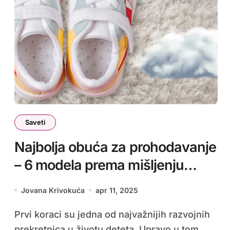
Saveti
Najbolja obuća za prohodavanje
– 6 modela prema mišljenju
pedijatara
Jovana Krivokuća
apr 11, 2025
Prvi koraci su jedna od najvažnijih razvojnih
prekretnica u životu deteta. Upravo u tom