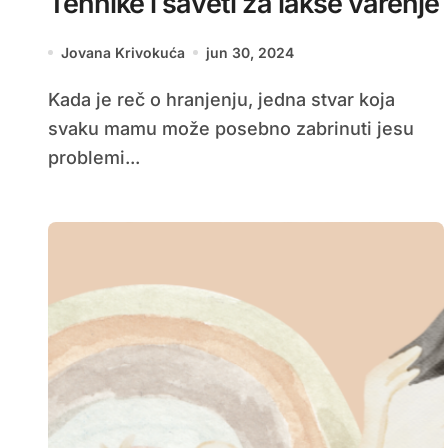
Tehnike i saveti za lakše varenje
Jovana Krivokuća
jun 30, 2024
Kada je reč o hranjenju, jedna stvar koja
svaku mamu može posebno zabrinuti jesu
problemi...