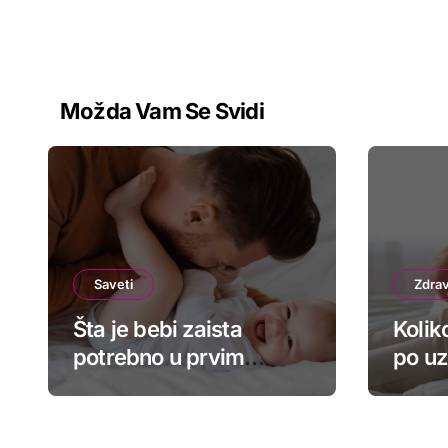
Možda Vam Se Svidi
Saveti
Zdrav
Šta je bebi zaista
Kolik
potrebno u prvim
po uz
mesecima – spisak za
buduće roditelje