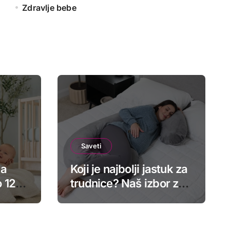
Zdravlje bebe
Saveti
za
Koji je najbolji jastuk za
 12
trudnice? Naš izbor za
2025