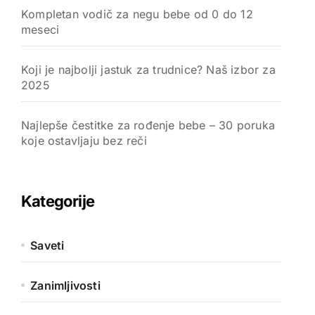
Kompletan vodič za negu bebe od 0 do 12
meseci
Koji je najbolji jastuk za trudnice? Naš izbor za
2025
Najlepše čestitke za rođenje bebe – 30 poruka
koje ostavljaju bez reči
Kategorije
Saveti
Zanimljivosti