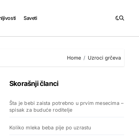
ljivosti
Saveti
Home
Uzroci grčeva
Skorašnji članci
Šta je bebi zaista potrebno u prvim mesecima –
spisak za buduće roditelje
Koliko mleka beba pije po uzrastu