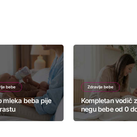
lje bebe
Zdravlje bebe
o mleka beba pije
Kompletan vodič 
rastu
negu bebe od 0 do
meseci