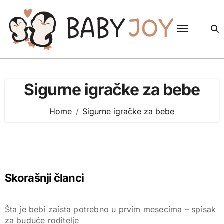
Skip
to
content
Sigurne igračke za bebe
Home
Sigurne igračke za bebe
Skorašnji članci
Šta je bebi zaista potrebno u prvim mesecima – spisak
za buduće roditelje