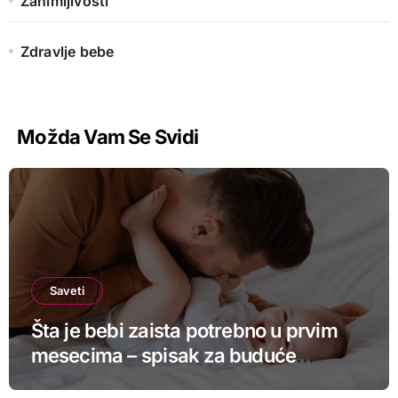
Zanimljivosti
Zdravlje bebe
Možda Vam Se Svidi
Saveti
Šta je bebi zaista potrebno u prvim
mesecima – spisak za buduće
roditelje