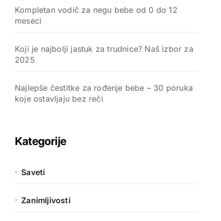
Kompletan vodič za negu bebe od 0 do 12
meseci
Koji je najbolji jastuk za trudnice? Naš izbor za
2025
Najlepše čestitke za rođenje bebe – 30 poruka
koje ostavljaju bez reči
Kategorije
Saveti
Zanimljivosti