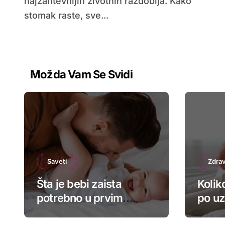
najzahtevnijih životnih razdoblja. Kako
stomak raste, sve...
Možda Vam Se Svidi
Saveti
Zdrav
Šta je bebi zaista
Kolik
potrebno u prvim
po uz
mesecima – spisak za