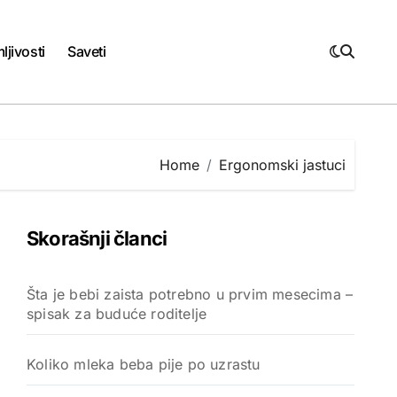
ljivosti
Saveti
Home
Ergonomski jastuci
Skorašnji članci
Šta je bebi zaista potrebno u prvim mesecima –
spisak za buduće roditelje
Koliko mleka beba pije po uzrastu