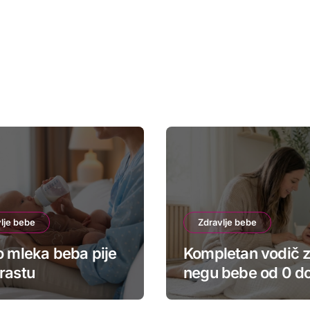
lje bebe
Zdravlje bebe
o mleka beba pije
Kompletan vodič 
rastu
negu bebe od 0 do
meseci